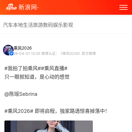
新浪网·
汽车
本地生活
旅游
数码
娱乐
影视
乘风2026
26-04-01 10:20
微博认证：《乘风2026》官方微博
#我拍了拍乘风##乘风直播#
只一眼就知道，是心动的感觉
@陈瑶Sebrina
#乘风2026# 即将启程，独家路透惊喜掉落中！ ​