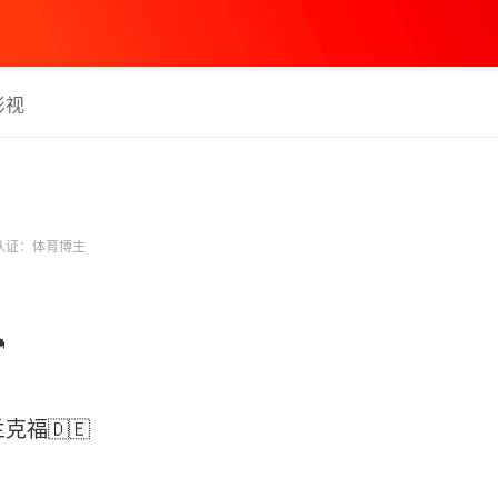
影视
认证：体育博主

兰克福🇩🇪