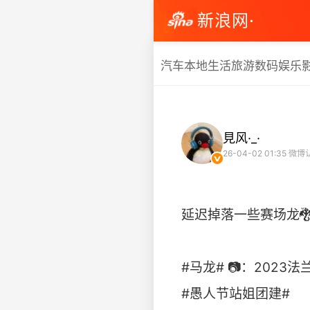
新浪网·
汽车
本地生活
旅游
数码
娱乐
見风·_·
26-04-02 01:35
微博
延迟掉落一些赛场龙
#马龙# 📷：2023法
#愚人节站姐团建# ​