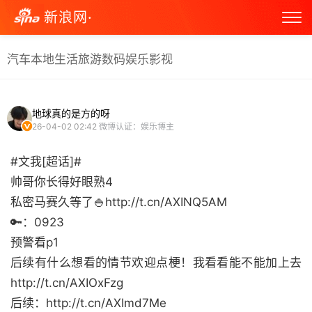
新浪网·
汽车
本地生活
旅游
数码
娱乐
影视
地球真的是方的呀
26-04-02 02:42
微博认证：娱乐博主
#文我[超话]#
帅哥你长得好眼熟4
私密马赛久等了🍚http://t.cn/AXINQ5AM
🔑：0923
预警看p1
后续有什么想看的情节欢迎点梗！我看看能不能加上去
http://t.cn/AXIOxFzg
后续：http://t.cn/AXImd7Me