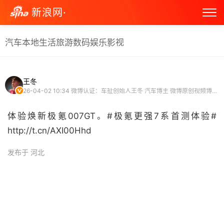
新浪网·
汽车
本地生活
旅游
数码
娱乐
影视
王冬
26-04-02 10:34
微博认证：车扯创始人王冬 汽车博主 微博原创视频博主 头条文章作者
体验焕新极氪007GT。#极氪更强7系首测体验#
http://t.cn/AXI00Hhd ​
发布于 河北