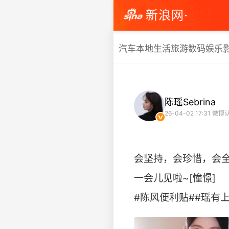
新浪网·
汽车
本地生活
旅游
数码
娱乐
陈瑶Sebrina
26-04-02 17:31
微博认
会坚持，会珍惜，会全
一会儿见啦~[憧憬]
#陈风便利贴##瑶有上镜