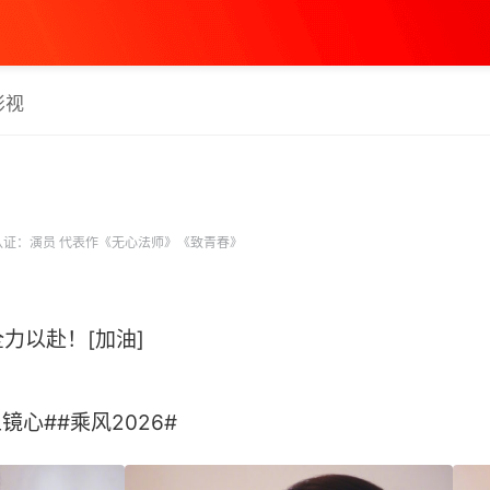
影视
证：演员 代表作《无心法师》《致青春》
力以赴！[加油]
心##乘风2026# ​