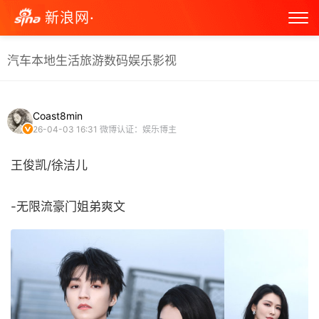
新浪网·
汽车
本地生活
旅游
数码
娱乐
影视
Coast8min
26-04-03 16:31
微博认证：娱乐博主
王俊凯/徐洁儿
-无限流豪门姐弟爽文 ​