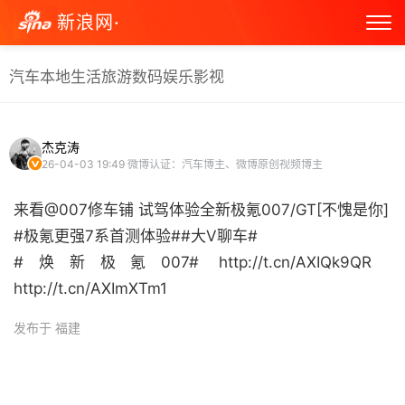
新浪网·
汽车
本地生活
旅游
数码
娱乐
影视
杰克涛
26-04-03 19:49
微博认证：汽车博主、微博原创视频博主
来看@007修车铺 试驾体验全新极氪007/GT[不愧是你]
#极氪更强7系首测体验##大V聊车#
#焕新极氪007# http://t.cn/AXIQk9QR ​
http://t.cn/AXImXTm1 ​
发布于 福建