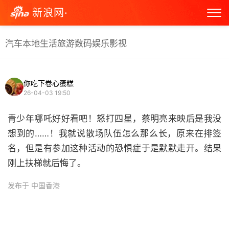
新浪网·
汽车
本地生活
旅游
数码
娱乐
影视
你吃下卷心蛋糕
26-04-03 19:50
青少年哪吒好好看吧！怒打四星，蔡明亮来映后是我没
想到的……！我就说散场队伍怎么那么长，原来在排签
名，但是有参加这种活动的恐惧症于是默默走开。结果
刚上扶梯就后悔了。 ​
发布于 中国香港