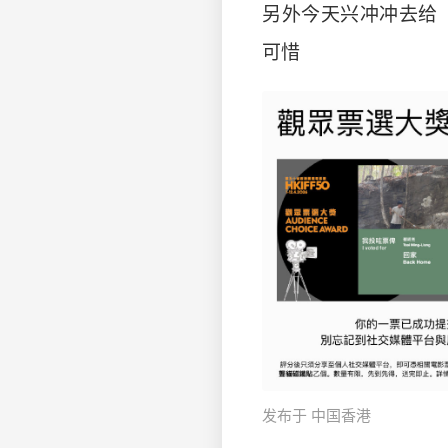
另外今天兴冲冲去给《Y
可惜 ​
发布于 中国香港