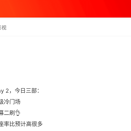
影视
 Day 2，今日三部：
级冷门场
幕二刷👌
座率比预计高很多