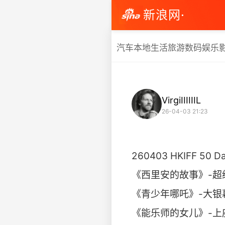
新浪网·
汽车
本地生活
旅游
数码
娱乐
VirgiIIIIIIL
26-04-03 21:23
260403 HKIFF 50
《西里安的故事》-超
《青少年哪吒》-大银
《能乐师的女儿》-上