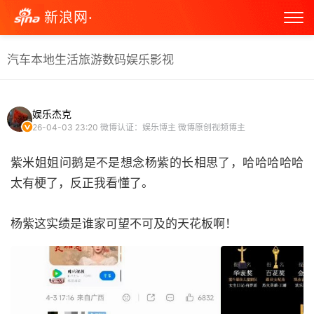
新浪网·
汽车
本地生活
旅游
数码
娱乐
影视
娱乐杰克
26-04-03 23:20
微博认证：娱乐博主 微博原创视频博主
紫米姐姐问鹅是不是想念杨紫的长相思了，哈哈哈哈哈
太有梗了，反正我看懂了。
杨紫这实绩是谁家可望不可及的天花板啊！ ​