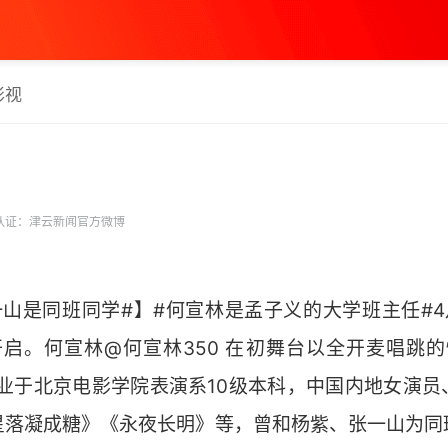
影视
认证：津云新闻官方微博
一山是同班同学#】#何宣林是孟子义的大学班主任#4
开启。何宣林@何宣林350 在初舞台以全开麦唱跳
毕业于北京电影学院表演系10级本科，中国内地女演员
星落凝成糖》《永夜长明》等，曾和杨紫、张一山为同