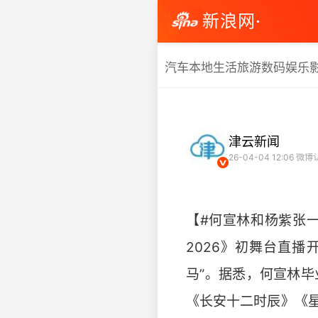
新浪网·
汽车
本地生活
旅游
数码
娱乐
津云新闻
26-04-04 12:06
微博
【#何宣林和杨紫张
2026》初舞台直播
马”。据悉，何宣林
《长安十二时辰》《