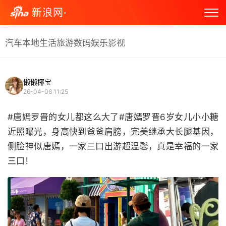
新浪网·
汽车
本地生活
旅游
数码
娱乐
影视
懒懒椰宝
26-04-06 11:25
#唐嫣罗晋的女儿都这么大了#唐嫣罗晋6岁女儿小小糖
近照曝光，身高快到爸爸肩膀，完美继承大长腿基因，
侧脸神似唐嫣，一家三口出游超温馨，真是幸福的一家
三口！ ​