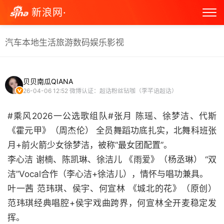
新浪网·
汽车
本地生活
旅游
数码
娱乐
影视
贝贝南瓜QIANA
26-04-06 12:52
微博认证：超话粉丝钻咖（李芊语超话）
#乘风2026一公选歌组队#张月 陈瑶、徐梦洁、代斯
《霍元甲》（周杰伦） 全员舞蹈功底扎实，北舞科班张
月+前火箭少女徐梦洁，被称“最女团配置”。
李心洁 谢楠、陈凯琳、徐洁儿 《雨爱》（杨丞琳） “双
洁”Vocal合作（李心洁+徐洁儿），情怀与唱功兼具。
叶一茜 范玮琪、侯宇、何宣林 《城北的花》（原创）
范玮琪经典唱腔+侯宇戏曲跨界，何宣林全开麦稳定发
挥。