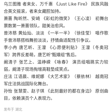
乌兰图雅 者来女、万千惠 《Just Like Fire》 民族风融
合英文摇滚，者来女藏腔加持。
萧蔷 陶昕然、安崎 《彩虹的微笑》（王心凌） 初舞台
票数第一萧蔷领队，甜美治愈风。
曾沛慈 黄灿灿、淡淡 《一半一半》（徐佳莹） 唱作歌
手曾沛慈搭档舞担淡淡，抒情曲适配性引争议。
李小冉 唐艺昕、王濛 《心愿便利贴》 王濛（冬奥冠
军）跨界反差萌，唐艺昕“甄嬛组”售后。
阚清子 张艺上、温峥嵘 《咏春》 演员组唱跳实力较
弱，阚清子现场掏增高鞋垫成笑点。
庄法 江语晨、维妮娜 《大艺术家》（蔡依林） 越南冠
军庄法挑战国际化舞台。
孙怡 张慧雯、赵子琪 《此刻最好的都在身边》 原创曲
目，依赖演员个人表现力。
发布于 湖北