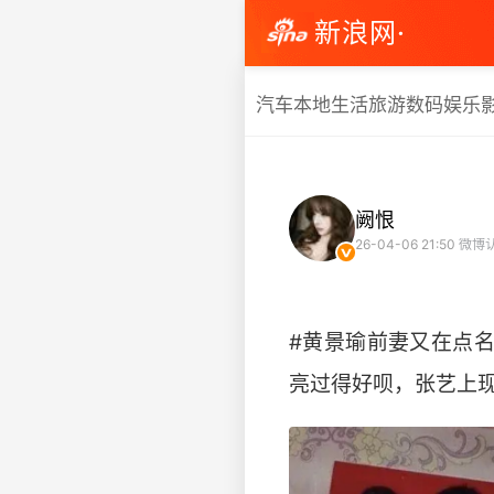
新浪网·
汽车
本地生活
旅游
数码
娱乐
阙恨
26-04-06 21:50
微博
#黄景瑜前妻又在点
亮过得好呗，张艺上现在