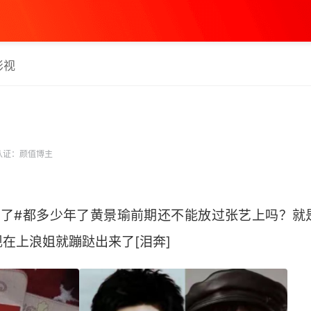
影视
认证：颜值博主
名了#都多少年了黄景瑜前期还不能放过张艺上吗？就
上浪姐就蹦跶出来了[泪奔] ​