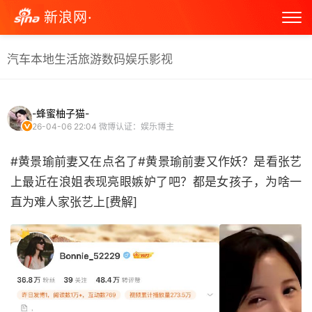
新浪网·
汽车
本地生活
旅游
数码
娱乐
影视
-蜂蜜柚子猫-
26-04-06 22:04
微博认证：娱乐博主
#黄景瑜前妻又在点名了#黄景瑜前妻又作妖？是看张艺
上最近在浪姐表现亮眼嫉妒了吧？都是女孩子，为啥一
直为难人家张艺上[费解] ​