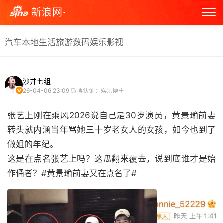
新浪网·
汽车
本地生活
旅游
数码
娱乐
影视
沙井七组
26-04-06 23:09
微博认证：娱乐博主
张艺上刚在乘风2026说自己是30岁演员，黄景瑜前妻
转头就内涵当年骂她三十岁老女人的女孩，如今也到了
做姐的年纪。
这是在点名张艺上吗？这瓜翻来覆去，说到底谁才是始
作俑者？#黄景瑜前妻又在点名了# ​