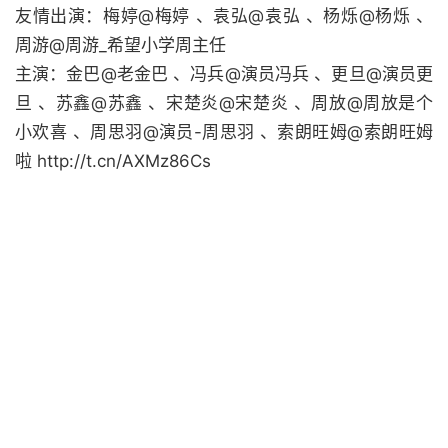
友情出演：梅婷@梅婷 、袁弘@袁弘 、杨烁@杨烁 、
周游@周游_希望小学周主任
主演：金巴@老金巴 、冯兵@演员冯兵 、更旦@演员更
旦 、苏鑫@苏鑫 、宋楚炎@宋楚炎 、周放@周放是个
小欢喜 、周思羽@演员-周思羽 、索朗旺姆@索朗旺姆
啦 http://t.cn/AXMz86Cs