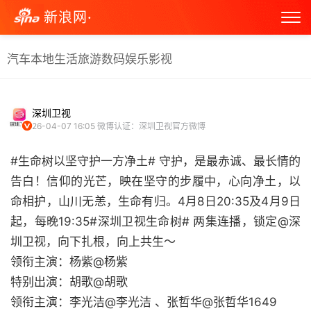
新浪网·
汽车
本地生活
旅游
数码
娱乐
影视
深圳卫视
26-04-07 16:05
微博认证：深圳卫视官方微博
#生命树以坚守护一方净土# 守护，是最赤诚、最长情的
告白！信仰的光芒，映在坚守的步履中，心向净土，以
命相护，山川无恙，生命有归。4月8日20:35及4月9日
起，每晚19:35#深圳卫视生命树# 两集连播，锁定@深
圳卫视，向下扎根，向上共生～
领衔主演：杨紫@杨紫
特别出演：胡歌@胡歌
领衔主演：李光洁@李光洁 、张哲华@张哲华1649