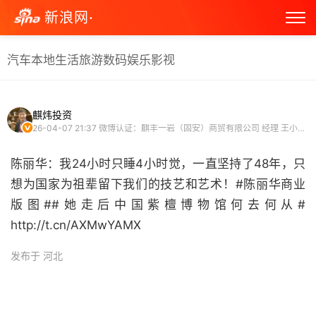
新浪网·
汽车
本地生活
旅游
数码
娱乐
影视
麒炜投资
26-04-07 21:37
微博认证：麒丰一岩（固安）商贸有限公司 经理 王小磊 财经观察官 微博原创视频博主
陈丽华：我24小时只睡4小时觉，一直坚持了48年，只
想为国家为祖辈留下我们的技艺和艺术！#陈丽华商业
版图##她走后中国紫檀博物馆何去何从#
http://t.cn/AXMwYAMX ​
发布于 河北