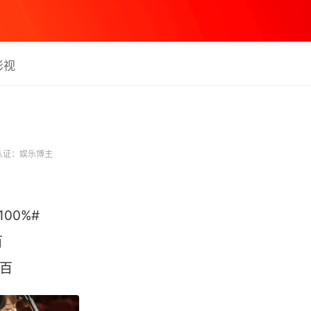
影视
认证：娱乐博主
00%#
百
 ​