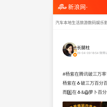
新浪网·
汽车
本地生活
旅游
数码
娱乐
长腿柱
26-04-09 18:54
微博
#杨紫在腾讯破三万率1
杨紫在🐧破三万百分
而8️⃣在🐧&🥝萝卜百分百