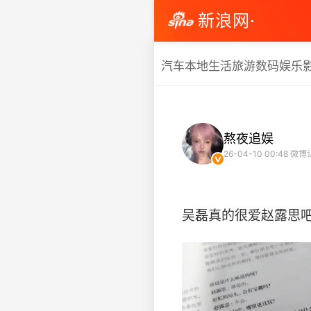
新浪网·
汽车
本地生活
旅游
数码
娱乐
熬夜追娱
26-04-10 00:48
微博
吴磊真的很爱赵露思吧 