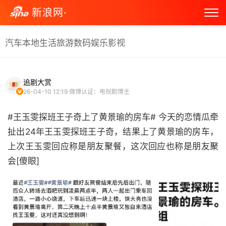
新浪网·
汽车
本地生活
旅游
数码
娱乐
影视
追剧大赏
26-04-10 12:19
微博认证：电视剧博主
#王玉雯探班王子奇上了黄景瑜的房车# 今天的恋情瓜牵
扯出24年王玉雯探班王子奇，结果上了黄景瑜的房车，
上次王玉雯回应称是朋友聚餐，这次回应也称是朋友聚
会[傻眼] ​