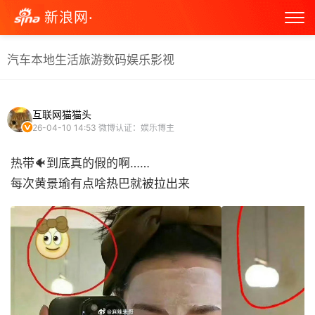
新浪网·
汽车
本地生活
旅游
数码
娱乐
影视
互联网猫猫头
26-04-10 14:53
微博认证：娱乐博主
热带🐠到底真的假的啊……
每次黄景瑜有点啥热巴就被拉出来 ​