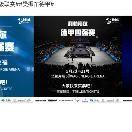
甲级联赛##樊振东德甲# ​