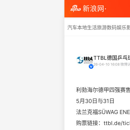
新浪网·
汽车
本地生活
旅游
数码
娱乐
TTBL德国乒
26-04-10 16:08
微博认
利勃海尔德甲四强赛
5月30日与31日
法兰克福SÜWAG ENER
购票链接：ttbl.de/tic