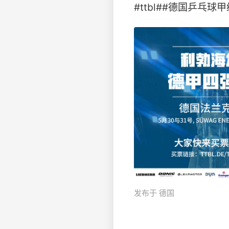
#ttbl##德国乒乓球
发布于 德国