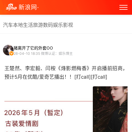
新浪网·
汽车
本地生活
旅游
数码
娱乐
影视
猪离开了它的外套OO
26-04-10 18:35
微博认证：娱乐博主
王楚然、李宏毅、闫桉《烽影燃梅香》开启播前招商，
预计5月在优酷/爱奇艺播出！！[打call][打call] ​