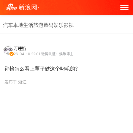
新浪网·
汽车
本地生活
旅游
数码
娱乐
影视
万睡奶
26-04-10 22:01
微博认证：娱乐博主
孙怡怎么看上董子健这个叼毛的？ ​
发布于 浙江