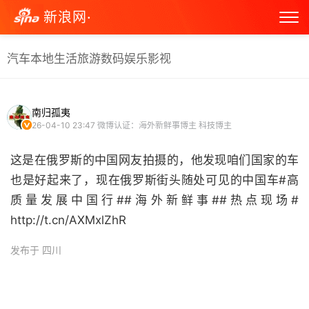
新浪网·
汽车
本地生活
旅游
数码
娱乐
影视
南归孤夷
26-04-10 23:47
微博认证：海外新鲜事博主 科技博主
这是在俄罗斯的中国网友拍摄的，他发现咱们国家的车
也是好起来了，现在俄罗斯街头随处可见的中国车#高
质量发展中国行##海外新鲜事##热点现场#
http://t.cn/AXMxlZhR ​
发布于 四川