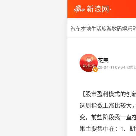
新浪网·
汽车
本地生活
旅游
数码
娱乐
花荣
26-04-11 09:04
微博
【股市盈利模式的创
这周指数上涨比较大
变，前些阶段我一直
果主要集中在：1、