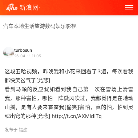
新浪网·
汽车
本地生活
旅游
数码
娱乐
影视
turbosun
26-04-11 11:05
这段五哈视频，昨晚我和小花来回看了3遍，每次看我
都快笑岔气了[允悲]
看到马頔的反应犹如看到我自己第一次在雪场上滑雪
我，那种害怕，哪怕一阵微风吹过，我都觉得是在地动
山摇，是有人要来霍霍我[偷笑]害怕，真的怕，怕到灵
魂出窍的那种[允悲] http://t.cn/AXMidITq ​
发布于 福建