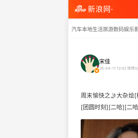
新浪网·
汽车
本地生活
旅游
数码
娱乐
宋佳
26-04-11 12:42
微博认
周末愉快之🤳大杂烩[柯
[团圆时刻][二哈][二哈