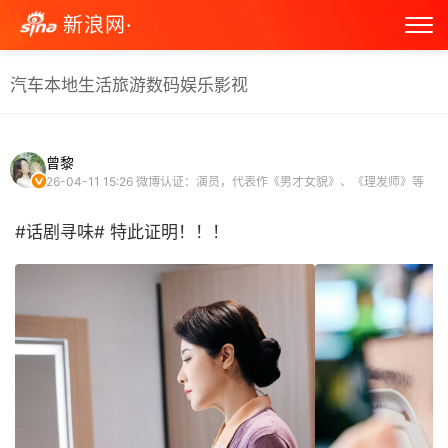
新浪网·
汽车
本地生活
旅游
数码
娱乐
影视
曾黎
26-04-11 15:26
微博认证：演员，代表作《男才女貌》、《理发师》等
#话剧寻味# 特此证明！！！ ​