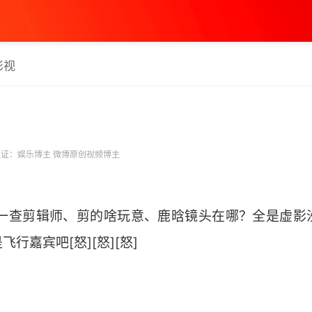
影视
证：娱乐博主 微博原创视频博主
查一查剪辑师、剪的啥玩意、鹿晗镜头在哪？全是虚影
嘉宾吧[怒][怒][怒] ​