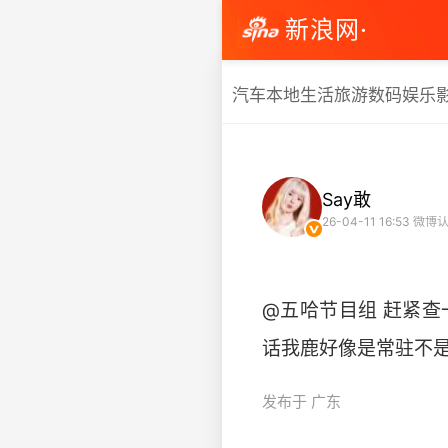
新浪网·
汽车
本地生活
旅游
数码
娱乐
Say敢
26-04-11 16:53
微博认
@五哈节目组 赶紧
话我鹿好像是常驻不是飞行
发布于 广东