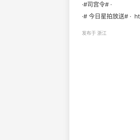
·#司宫令# ·
·#‍ 今日星拍放送# · ​ htt
发布于 浙江