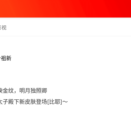
影视
丨叶祖新
衣映金纹，明月独照卿
太子殿下新皮肤登场[比耶]～