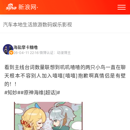
新浪网·
汽车
本地生活
旅游
数码
娱乐
影视
海盐摩卡糖噜
26-04-11 22:16
微博认证：动漫博主
看到主线台词数量联想到叽叽喳喳的两只小鸟一直在聊
天根本不容别人加入嘻嘻[嘻嘻]抱歉啊真情侣是有壁
的！！
#知妙##原神海维[超话]# ​