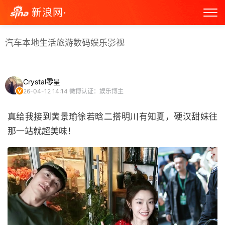
新浪网·
汽车
本地生活
旅游
数码
娱乐
影视
Crystal零星
26-04-12 14:14
微博认证：娱乐博主
真给我接到黄景瑜徐若晗二搭明川有知夏，硬汉甜妹往
那一站就超美味！ ​