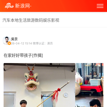
新浪网·
汽车
本地生活
旅游
数码
娱乐
影视
吳京
26-04-12 15:14
微博认证：演员
在家好好带孩子[作揖] ​