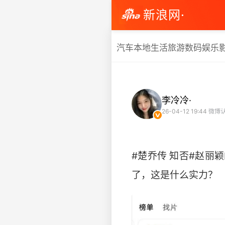
新浪网·
汽车
本地生活
旅游
数码
娱乐
李冷冷·
26-04-12 19:44
微博认
#楚乔传 知否#赵
了，这是什么实力？ ​