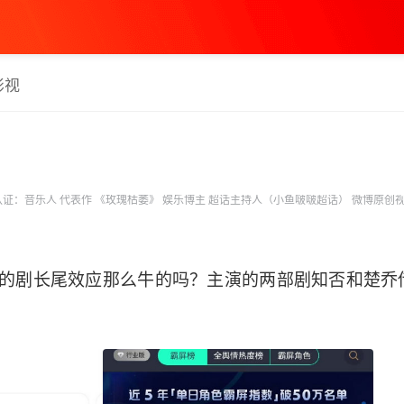
影视
证：音乐人 代表作 《玫瑰枯萎》 娱乐博主 超话主持人（小鱼啵啵超话） 微博原创视
丽颖的剧长尾效应那么牛的吗？主演的两部剧知否和楚乔