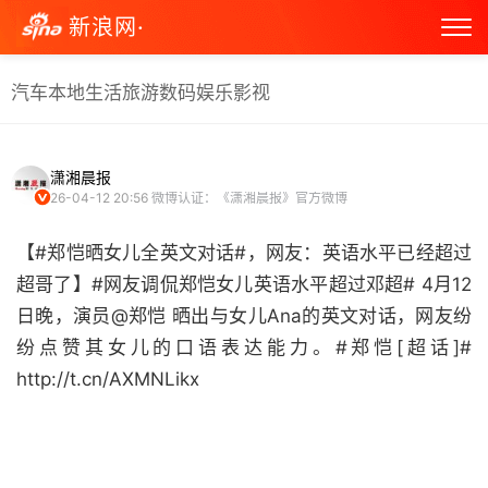
新浪网·
汽车
本地生活
旅游
数码
娱乐
影视
潇湘晨报
26-04-12 20:56
微博认证：《潇湘晨报》官方微博
【#郑恺晒女儿全英文对话#，网友：英语水平已经超过
超哥了】#网友调侃郑恺女儿英语水平超过邓超# 4月12
日晚，演员@郑恺 晒出与女儿Ana的英文对话，网友纷
纷点赞其女儿的口语表达能力。#郑恺[超话]#
http://t.cn/AXMNLikx ​