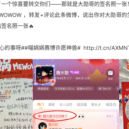
了一个惊喜要转交你们——那就是大勋哥的签名照一张！
WOWOW ，转发+评论此条微博，说出你对大勋哥
签名照一张🔥
##喵娲娲赛博许愿神兽# ​​​ http://t.cn/AXMN