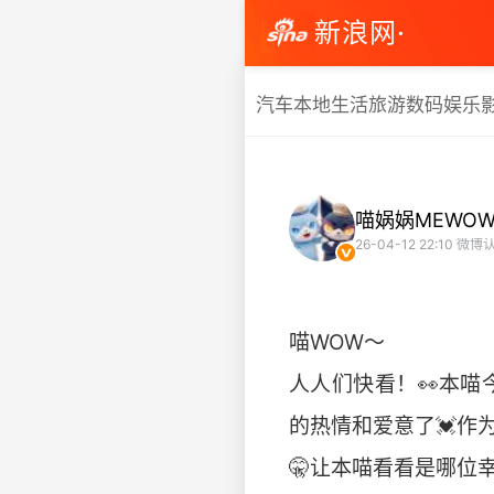
新浪网·
汽车
本地生活
旅游
数码
娱乐
喵娲娲MEWO
26-04-12 22:10
微博认
喵WOW～
人人们快看！👀本
的热情和爱意了💓作
🤫让本喵看看是哪位