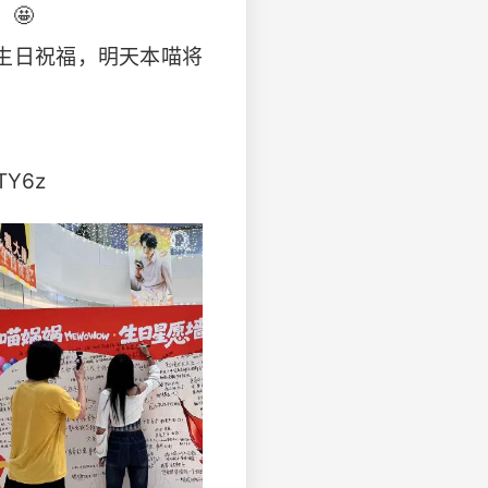
🤩
的生日祝福，明天本喵将
TY6z