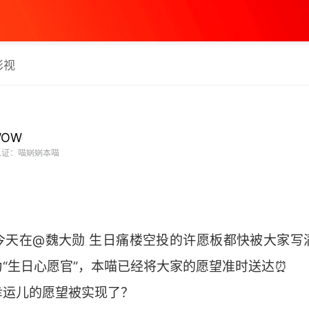
影视
WOW
证：喵娲娲本喵
喵今天在@魏大勋 生日痛楼空投的许愿板都快被大家写
为“生日心愿官”，本喵已经将大家的愿望准时送达⏰
幸运儿的愿望被实现了？