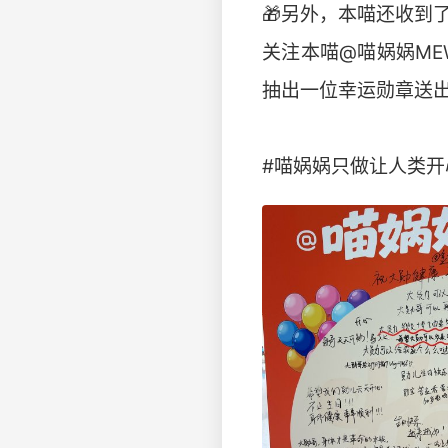
🎁另外，本喵还收到
关注本喵@喵娲娲ME
抽出一位幸运勋章送出
#喵娲娲只做让人类开心的事呀