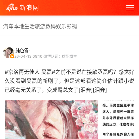
新浪网·
汽车
本地生活
旅游
数码
娱乐
影视
·純色雪·
26-04-13 09:10
微博认证：娱乐博主
#京洛再无佳人 吴磊#之前不是说在接触丞磊吗？感觉好
久没看到吴磊的新剧了，但是这部看这简介估计跟小说
已经毫无关系了，变成霸总文了[泪奔][泪奔] ​