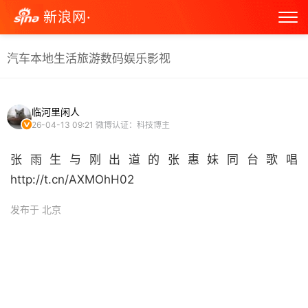
新浪网·
汽车
本地生活
旅游
数码
娱乐
影视
临河里闲人
26-04-13 09:21
微博认证：科技博主
张雨生与刚出道的张惠妹同台歌唱
http://t.cn/AXMOhH02 ​
发布于 北京