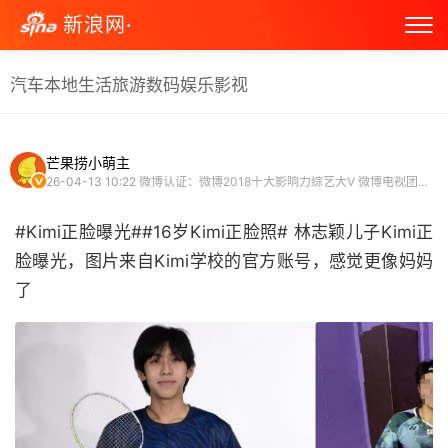
新浪网·
汽车
本地生活
旅游
数码
娱乐
影视
芒果捞小萌主
26-04-13 10:22
微博认证：微博2018十大影响力综艺大V 微博电视团成员 娱乐博主
#Kimi正脸曝光##16岁Kimi正脸照# 林志颖儿子Kimi正
脸曝光，图片来自Kimi学校的官方账号，感觉更像妈妈
了 ​