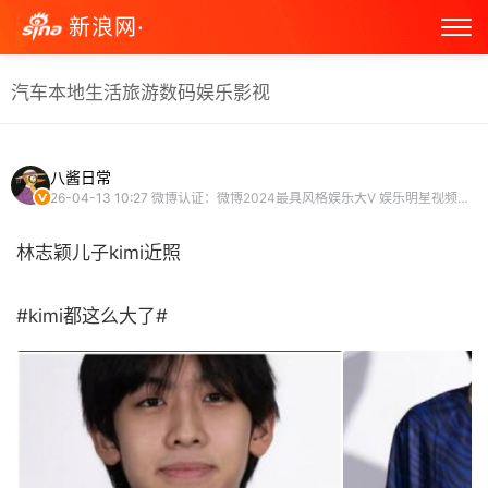
新浪网·
汽车
本地生活
旅游
数码
娱乐
影视
八酱日常
26-04-13 10:27
微博认证：微博2024最具风格娱乐大V 娱乐明星视频博主
林志颖儿子kimi近照
#kimi都这么大了# ​