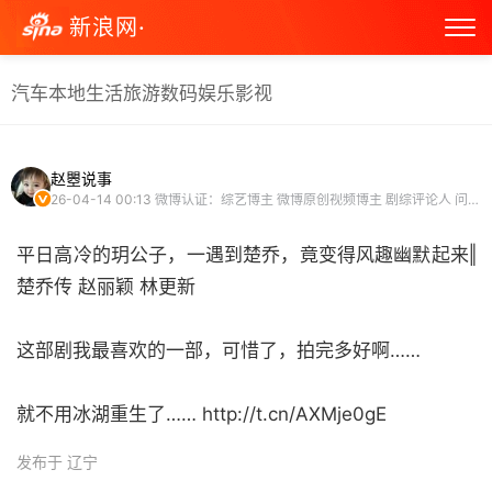
新浪网·
汽车
本地生活
旅游
数码
娱乐
影视
赵瞾说事
26-04-14 00:13
微博认证：综艺博主 微博原创视频博主 剧综评论人 问答答主
平日高冷的玥公子，一遇到楚乔，竟变得风趣幽默起来‖
楚乔传 赵丽颖 林更新
这部剧我最喜欢的一部，可惜了，拍完多好啊……
就不用冰湖重生了…… http://t.cn/AXMje0gE ​
发布于 辽宁