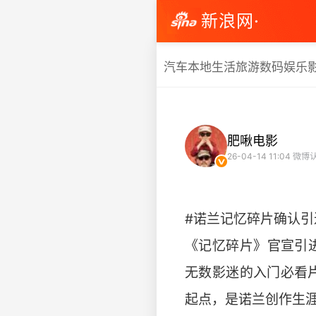
新浪网·
汽车
本地生活
旅游
数码
娱乐
肥啾电影
26-04-14 11:04
微博认
#诺兰记忆碎片确认引
《记忆碎片》官宣引进
无数影迷的入门必看片
起点，是诺兰创作生