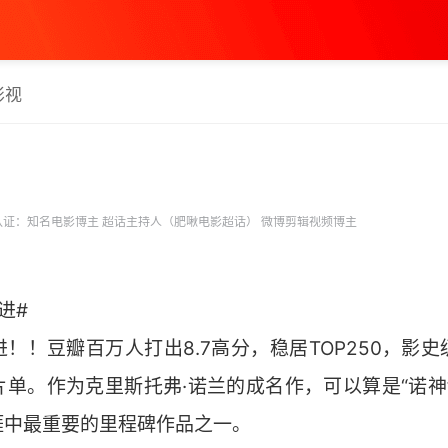
影视
证：知名电影博主 超话主持人（肥啾电影超话） 微博剪辑视频博主
进#
！！豆瓣百万人打出8.7高分，稳居TOP250，影
单。作为克里斯托弗·诺兰的成名作，可以算是“诺神
涯中最重要的里程碑作品之一。