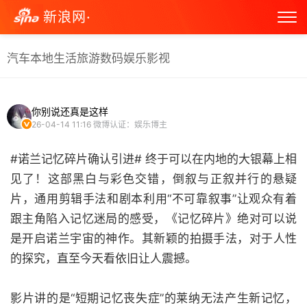
新浪网·
汽车
本地生活
旅游
数码
娱乐
影视
你别说还真是这样
26-04-14 11:16
微博认证：娱乐博主
#诺兰记忆碎片确认引进# 终于可以在内地的大银幕上相
见了！这部黑白与彩色交错，倒叙与正叙并行的悬疑
片，通用剪辑手法和剧本利用“不可靠叙事”让观众有着
跟主角陷入记忆迷局的感受，《记忆碎片》绝对可以说
是开启诺兰宇宙的神作。其新颖的拍摄手法，对于人性
的探究，直至今天看依旧让人震撼。
影片讲的是“短期记忆丧失症”的莱纳无法产生新记忆，