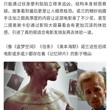
只能通过纹身便利贴拍立得来追凶，结构本身就很悬
疑，故事看到最后更是让人细思极恐。诺兰的精妙拍摄
手法加之颇具厚度的内容让这部电影拿了不少奖，甚至
二提奥斯卡🤯通过影院大银幕看会有更加沉浸的体验
感，引进了真的很适合电影发烧友再去体验一波。
（像《盗梦空间》《信条》《奥本海默》诺兰这些后续
电影或多或少都存在着《记忆碎片》的影子噢🤗