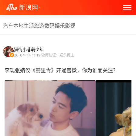
新浪网·
汽车
本地生活
旅游
数码
娱乐
影视
猫街小巷萌少年
26-04-14 11:19
微博认证：娱乐博主
李现张婧仪《雾里青》开通官微，你为谁而关注？ ​