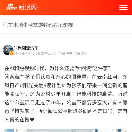
新浪网·
汽车
本地生活
旅游
数码
娱乐
影视
时尚潮流汽车
26-04-14 17:29
微博认证：汽车博主 汽车达人
在AI和短视频时代，为什么还要做“阅读”这件事？
答案藏在孩子们认真和开心的眼神里。在云南红河，东
风日产#阳光关爱·i读计划# 为孩子们带来一间全新的智
能阅读室，还为乡村少年开启了智能科技的启蒙。听说
这个公益项目走过了19年，公益不需要多宏大，有人愿
意坚持就够了。#让阅读公平照进乡间# 不是口号，是有
人真的在做❤️