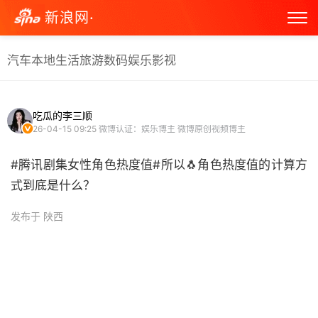
新浪网·
汽车
本地生活
旅游
数码
娱乐
影视
吃瓜的李三顺
26-04-15 09:25
微博认证：娱乐博主 微博原创视频博主
#腾讯剧集女性角色热度值#所以🐧角色热度值的计算方
式到底是什么？ ​
发布于 陕西