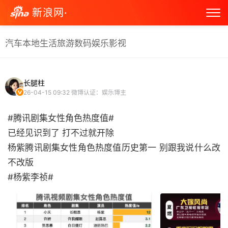
新浪网·
汽车
本地生活
旅游
数码
娱乐
影视
长腿柱
26-04-15 09:32
微博认证：娱乐博主
#腾讯剧集女性角色热度值#
已经见识到了 打不过就开除
杨紫腾讯剧集女性角色热度值历史第一 别跟我说什么改
不改版
#杨紫李祯# ​