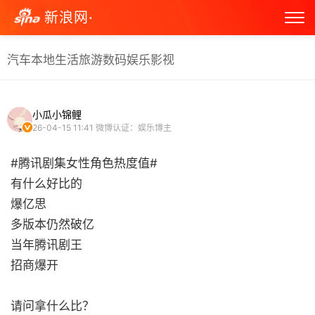
新浪网·
汽车
本地生活
旅游
数码
娱乐
影视
小瓜小锦鲤
26-04-15 11:41
微博认证：娱乐博主
#腾讯剧集女性角色热度值#
有什么好比的
爆亿思
多版本仍然破亿
当年腾讯剧王
招商爆开
请问拿什么比？