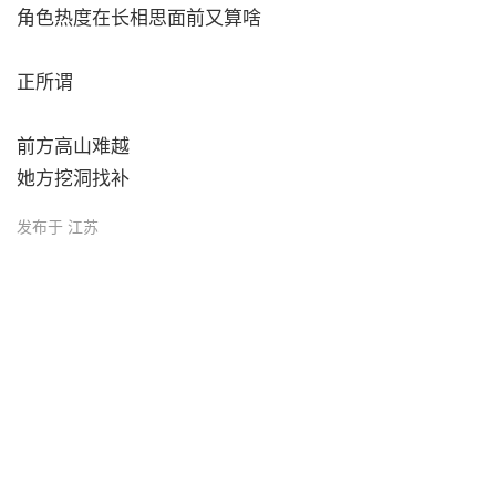
角色热度在长相思面前又算啥
正所谓
前方高山难越
她方挖洞找补 ​
发布于 江苏